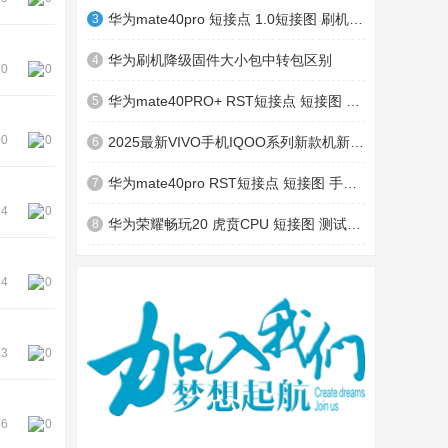
华为mate40pro 短接点 1.0短接图 刷机模式测试点
3
华为刷机降级固件大小包中转包区别
4
20
0
华为mate40PRO+ RST短接点 短接图 手撕模式测试点
5
00
0
2025最新VIVO手机IQOO系列新款机新系统手撕教程，亲测可用
6
华为mate40pro RST短接点 短接图 手撕模式测试点
7
14
0
华为荣耀畅玩20 虎贲CPU 短接图 测试点 刷机模式 KOZ-AL00
8
34
0
23
0
46
0