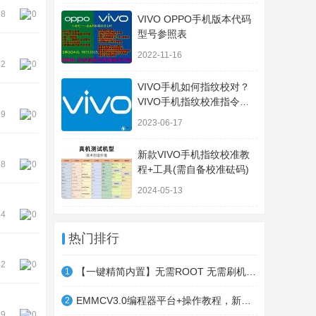
38
0
VIVO OPPO手机版本代码
型号参照表
2022-11-16
32
0
VIVO手机如何指纹校对？
VIVO手机指纹校准指令方
39
0
法
2023-06-17
新款VIVO手机指纹校准教
58
0
程+工具(需自备校准砝码)
2024-05-13
14
0
热门排行
42
0
【一键精简内置】无需ROOT 无需刷机 适用所有安卓机型 小白秒变大神
1
EMMCV3.0编程器平台+操作教程，新版本支持一键读写全字库
2
39
0