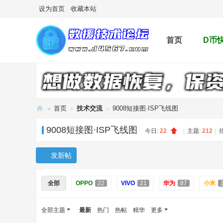
设为首页
收藏本站
首页
D币
»
首页
›
技术交流
›
9008短接图·ISP飞线图
手
9008短接图·ISP飞线图
今日:
22
|
主题:
212
|
机
数
发新帖
据
救
全部
OPPO
22
VIVO
21
华为
87
小米
援
论
全部主题
最新
热门
热帖
精华
更多