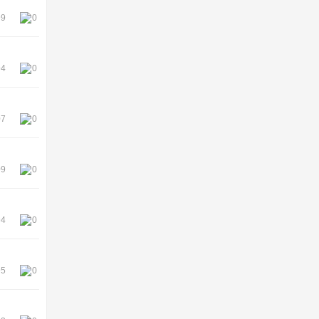
99
0
94
0
07
0
09
0
94
0
95
0