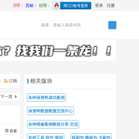
D币：
贡献：
信用：
登录
注册
搜索
搜
索
相关版块
|
订阅
下一页
各种保资料成功案例
保资料数据救援交流中心
各种维修案例教程分享·交流
新窗
各种工具·软件·驱动
线刷包·降级包·卡刷包