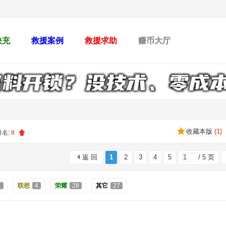
快充
救援案例
救援求助
赚币大厅
收藏本版
(
1
)
排名:
8
返 回
1
2
3
4
5
/ 5 页
1
联想
4
荣耀
28
其它
27