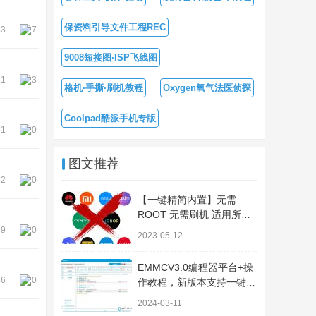
保资料引导文件工程REC
43
7
9008短接图·ISP飞线图
51
3
格机·手撕·刷机教程
Oxygen氧气法医侦探
Coolpad酷派手机专版
31
0
图文推荐
22
0
【一键精简内置】无需
ROOT 无需刷机 适用所有
安卓机型 小白秒变大神
59
0
2023-05-12
EMMCV3.0编程器平台+操
56
0
作教程，新版本支持一键读
写全字库
2024-03-11