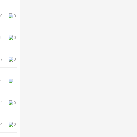
90
0
99
0
97
0
49
1
34
0
44
0