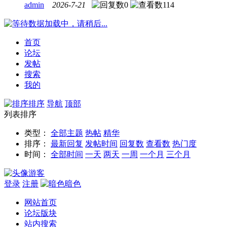
admin
2026-7-21
0
114
数据加载中，请稍后...
首页
论坛
发帖
搜索
我的
排序
导航
顶部
列表排序
类型：
全部主题
热帖
精华
排序：
最新回复
发帖时间
回复数
查看数
热门度
时间：
全部时间
一天
两天
一周
一个月
三个月
游客
登录
注册
暗色
网站首页
论坛版块
站内搜索