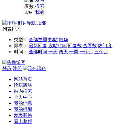
AN00）
发帖
短接
搜索
点掉
376
我的
点飞
排序
导航
顶部
线图
列表排序
类型：
全部主题
热帖
精华
排序：
最新回复
发帖时间
回复数
查看数
热门度
时间：
全部时间
一天
两天
一周
一个月
三个月
游客
登录
注册
暗色
网站首页
论坛版块
站内搜索
个人中心
我的消息
我的提醒
发表新帖
看电脑版