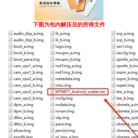
下图为包内解压后的所得文件