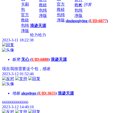
卡刷
官方
沙发
救砖
救砖
包
救砖
包纯
包纯
官方
包纯
净版
净版
救砖
净版
shuiguqiying (
UID:6877
)
包纯
浪迹天涯
净版
给力给力
2023-3-11 18:22:38
板凳
无心 (
UID:6880
)
浪迹天涯
现在我很需要这个包，感谢
2023-3-12 01:52:46
地板
akpelego (
UID:3655
)
浪迹天涯
6666666666666
2023-3-12 14:40:16