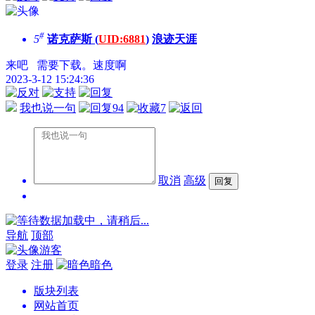
#
5
诺克萨斯 (
UID:6881
)
浪迹天涯
来吧 需要下载。速度啊
2023-3-12 15:24:36
我也说一句
94
7
取消
高级
数据加载中，请稍后...
导航
顶部
游客
登录
注册
暗色
版块列表
网站首页