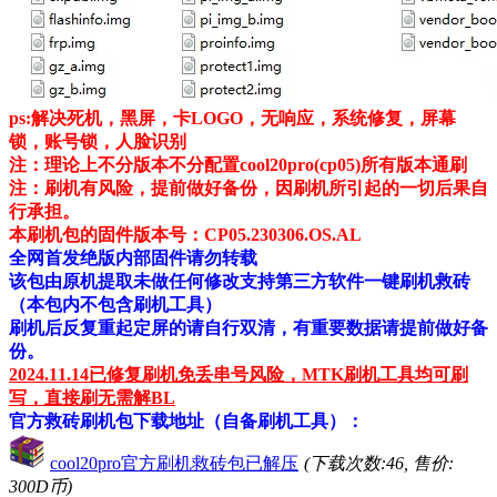
ps:解决死机，黑屏，卡LOGO，无响应，系统修复，屏幕
锁，账号锁，人脸识别
注：理论上不分版本不分配置cool20pro(cp05)所有版本通刷
注：刷机有风险，提前做好备份，因刷机所引起的一切后果自
行承担。
本刷机包的固件版本号：CP05.230306.OS.AL
全网首发绝版内部固件请勿转载
该包由原机提取未做任何修改支持第三方软件一键刷机救砖
（本包内不包含刷机工具）
刷机后反复重起定屏的请自行双清，有重要数据请提前做好备
份。
2024.11.14已修复刷机免丢串号风险，MTK刷机工具均可刷
写，直接刷无需解BL
官方救砖刷机包下载地址（自备刷机工具）：
cool20pro官方刷机救砖包已解压
(下载次数:46, 售价:
300D币)