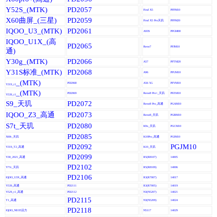
Y52S_(MTK)
PD2057
Find X5
PFFM10
X60曲屏_(三星)
PD2059
Find X5 Pro天玑
PFFM20
IQOO_U3_(MTK)
PD2061
A93S
PFGM00
IQOO_U1X_(高
PD2065
Reno7
PFJM10
通)
Y30g_(MTK)
PD2066
A57
PFTM20
Y31S标准_(MTK)
PD2068
A96
PFUM10
_(MTK)
PD2068
A56 5G
PFVM10
Y31S_t1
_(MTK)
PD2069
Reno8 Pro+_天玑
PFZM10
Y53S_t1
S9_天玑
PD2072
Reno8 Pro_高通
PGAM10
IQOO_Z3_高通
PD2073
Reno8_天玑
PGBM10
S7t_天玑
PD2080
K9x_天玑
PGCM10
PD2085
X60t_天玑
K10Pro_高通
PGIM10
PD2092
PGJM10
Y31S_T2_高通
K10_天玑
PD2099
Y30_2021_高通
R5(R8107)
14005
PD2102
Y71t_天玑
R5(R8109)
14006
PD2106
IQOO_U3X_高通
R3(R7007)
14017
Y53S_高通
PD2111
R3(R7005)
14019
Y52S_t1_高通
PD2112
N3(N5207)
14021
PD2115
T1_高通
N3(N5209)
14024
PD2118
IQOO_NEO5活力
N5117
14029