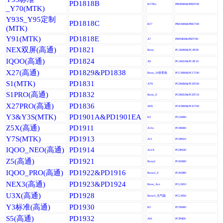
PD1818B
R17Pro
PBDM00&PBDT00
_Y70(MTK)
Y93S_Y95定制
PD1818C
R17
PBEM00&PBET00
(MTK)
Y91(MTK)
PD1818E
A7
PBFM00&PBFT00
NEX双屏(高通)
PD1821
Reno
PCAM00&PCAT00
IQOO(高通)
PD1824
A9
PCAM10&PCAT10
X27(高通)
PD1829&PD1838
Reno_10倍变焦
PCCM00&PCCT00
S1(MTK)
PD1831
A7N
PCDM00&PCDT00
S1PRO(高通)
PD1832
Reno_Z
PCDM10&PCDT10
X27PRO(高通)
PD1836
A9X
PCEM00&PCET00
Y3&Y3S(MTK)
PD1901A&PD1901EA
K3
PCGM00
Z5X(高通)
PD1911
A11n
PCHM00
Y7S(MTK)
PD1913
A11
PCHM10
IQOO_NEO(高通)
PD1914
A11X
PCHM30
Z5(高通)
PD1921
Reno2
PCKM00
IQOO_PRO(高通)
PD1922&PD1916
Reno2_Z
PCKM80
NEX3(高通)
PD1923&PD1924
Reno_Ace
PCLM10
U3X(高通)
PD1928
Reno3_元气版
PCLM50
Y3标准(高通)
PD1930
K5
PCNM00
S5(高通)
PD1932
A91
PCPM00