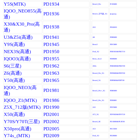
Y5S(MTK)
PD1934
Reno3_Pro
PCRM00
IQOO_NEO855(高
PD1936
Reno3_元气版_5G
PCRT01
通)
X30&X30_Pro(高
PD1938
A52
PDAM10
通)
U3&Z5i(高通)
PD1941
A8
PDBM00
Y9S(高通)
PD1945
Reno3
PDCM00
NEX3S(高通)
PD1950
Find_X2
PDEM10&PDET10
IQOO3(高通)
PD1955
Reno_Ace2
PDHM00
S6(三星)
PD1962
A92s
PDKM00&PDKT00
Z6(高通)
PD1963
Reno4_Pro_5G
PDNM00&PDNT00
Y50(高通)
PD1965
Reno4_5G
PDPM00&PDPT00
IQOO_NEO3(高
PD1981
Reno5_Pro+_5G
PDRM00
通)
IQOO_Z1(MTK)
PD1986
Reno5_Pro_5G
PDSM00
Z5X_712版(MTK)
PD1990
A32
PDVM00
X50(高通)
PD2001
A72_5G
PDYM20&PDYT20
Y70S/Y70T(三星)
PD2002
Reno4_SE
PEAM00&PEAT00
X50pro(高通)
PD2005
A53
PECM30
Y74s_(MTK)
PD2009
Find_X3
PEDM00