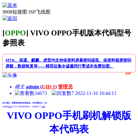
9008短接图·ISP飞线图
[
OPPO
] VIVO OPPO手机版本代码型号
参照表
MTK、高通、麒麟、虎贲均支持保资料屏幕密码提取、保资料锁屏密码
屏蔽，数据恢复等——精英征集令诚邀同行零成本免费加盟。
楼主
admin (
UID:1
)
管理员
34673
7
2022-11-16 16:44:11
加入我们，查看更多更有价值信息，少走弯路先人一步。
您需要
登录
才可以下载或查看附件。没有账号？
注册
VIVO OPPO手机刷机解锁版
本代码表