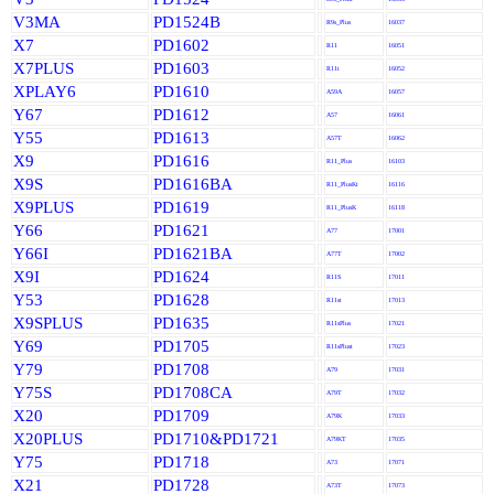
V3MA
PD1524B
R9s_Plus
16037
X7
PD1602
R11
16051
X7PLUS
PD1603
R11t
16052
XPLAY6
PD1610
A59A
16057
Y67
PD1612
A57
16061
Y55
PD1613
A57T
16062
X9
PD1616
R11_Plus
16103
X9S
PD1616BA
R11_PlusKt
16116
X9PLUS
PD1619
R11_PlusK
16118
Y66
PD1621
A77
17001
Y66I
PD1621BA
A77T
17002
X9I
PD1624
R11S
17011
Y53
PD1628
R11st
17013
X9SPLUS
PD1635
R11sPlus
17021
Y69
PD1705
R11sPlust
17023
Y79
PD1708
A79
17031
Y75S
PD1708CA
A79T
17032
X20
PD1709
A79K
17033
X20PLUS
PD1710&PD1721
A79KT
17035
Y75
PD1718
A73
17071
X21
PD1728
A73T
17073