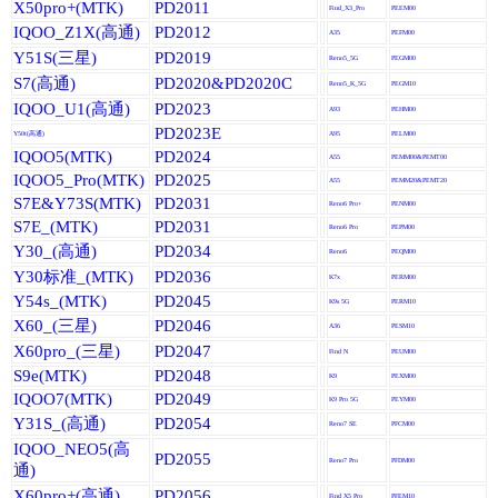
X50pro+(MTK)
PD2011
Find_X3_Pro
PEEM00
IQOO_Z1X(高通)
PD2012
A35
PEFM00
Y51S(三星)
PD2019
Reno5_5G
PEGM00
S7(高通)
PD2020&PD2020C
Reno5_K_5G
PEGM10
IQOO_U1(高通)
PD2023
A93
PEHM00
PD2023E
Y50t(高通)
A95
PELM00
IQOO5(MTK)
PD2024
A55
PEMM00&PEMT00
IQOO5_Pro(MTK)
PD2025
A55
PEMM20&PEMT20
S7E&Y73S(MTK)
PD2031
Reno6 Pro+
PENM00
S7E_(MTK)
PD2031
Reno6 Pro
PEPM00
Y30_(高通)
PD2034
Reno6
PEQM00
Y30标准_(MTK)
PD2036
K7x
PERM00
Y54s_(MTK)
PD2045
K9s 5G
PERM10
X60_(三星)
PD2046
A36
PESM10
X60pro_(三星)
PD2047
Find N
PEUM00
S9e(MTK)
PD2048
K9
PEXM00
IQOO7(MTK)
PD2049
K9 Pro 5G
PEYM00
Y31S_(高通)
PD2054
Reno7 SE
PFCM00
IQOO_NEO5(高
PD2055
Reno7 Pro
PFDM00
通)
X60pro+(高通)
PD2056
Find X5 Pro
PFEM10