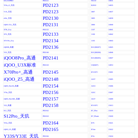
S10,S10PRO
PD2121
N5110
14031
PD2123
Y53s_t2_天玑
R2010
14035
PD2123
T1X_天玑
3007
14037
PD2130
s10e_天玑
3005
14039
PD2131
iQOO Z5x_天玑
3000
14040
X70t_Exy
PD2132
1107
14041
PD2133
X70_天玑
1100
14042
PD2134
X70 Pro_Exy
1105
14043
PD2136
iQOO8_高通
R1C(R8207)
14045
Y10_天玑
PD2140
R1C(R8200)
14046
iQOO8Pro_高通
PD2141
R1C(R8205)
14047
iQOO_U3X标准
PD2143
U3(6607)
14053
X70Pro+_高通
PD2145
R7t/R7C
15001
iQOO_Z5_高通
PD2148
A31T
15005
PD2154
iQOO_Neo5S_高通
A31U
15006
PD2156
Y76s_天玑
A31C
15007
PD2157
iQOO_Neo5SE_高通
A51T
15009
PD2158
Y32_高通
R7t/R7C
15013
S12_天玑
PD2162
R7_Plus
15019
S12Pro_天玑
PD2163
R7_Plusm
15020
PD2164
Y55s_天玑
R7S
15021
PD2165
iQOO_U5_高通
R7sm
15022
Y33S/Y33E_天玑
PD2166
R7st
15024