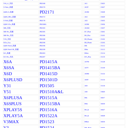
Y10_t1_天玑
PD2168
A11
15025
X Note_高通
PD2170
A53T
15027
PD2171
iQOO_9_高通
A53M
15028
iQOO_9Pro_高通
PD2172
A53
15029
X Fold_高通
PD2178
A33
15035
iQOO U5x_高通
PD2180G
A33M
15036
X80_天玑
PD2183
A51KC
15037
X80 Pro_高通
PD2185
R7_Plust
15041
X80 Pro_天玑
PD2186
R9_Plus
15101
T2X_天玑
PD2188
R9_Plustm
15102
S15e_Exy
PD2190
R9_Plusm
15103
iQOO Neo6_高通
PD2196
R9t
15112
iQOO Neo6 SE_高通
PD2199
R9m
15113
S15_高通
PD2203
R9tm
15114
S15 Pro_天玑
PD2207
R7s_Plus
15119
X6A
PD1415A
A37M
15128
X6SA
PD1415BA
A37T
15130
X6D
PD1415D
A59M
15132
X6PLUSD
PD1501D
A59T
15133
Y31
PD1505
A59
15134
Y51
PD1510A&L
A30
15820
X6PLUSA
PD1515A
R9s
16017
X6SPLUS
PD1515BA
R9st
16018
XPLAY5S
PD1516A
R9_sk
16027
XPLAY5A
PD1522A
R9_sk
16028
V3MAX
PD1523
R9km
16034
V3
PD1524
R9s_Plust
16036