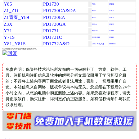
Y85
PD1730
A83i
17101
Z1_Z1i
PD1730CA&DA
A83it
17102
Z1青春_Y89
PD1730EA
A83is
17103
Z3X
PD1730GA
A83ist
17105
Y71
PD1731
A83/A1
17111
Y71S
PD1731C
A83T/A1T
17113
Y81_Y81S
PD1732A&D
OPPO Pad_高通
OPD2101
以为信息由大师兄专业刷机解锁收集发布。
免责声明：保资料技术论坛所发布的一切破解补丁、方案、软件、工
具、注册机和注册信息及软件的解密分析文章仅限用于学习和研究目
的；不得将上述内容用于商业或者非法用途，否则，一切后果用户自
负。本站信息来自网络，版权争议与本站无关。您必须在下载后的24个
小时之内，从您的电脑中彻底删除上述内容。如果您喜欢该程序，请支
持正版软件，购买注册，得到更好的正版服务。如有侵权请邮件与我们
联系处理。