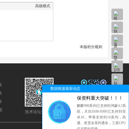
高级模式
本版积分规则
取
数据救援最新动态
取
保资料重大突破！！！
取
麒麟990系列已支持到鸿蒙4.2系
取
技术论坛交流群
统，天玑8100-9500已支持到安
官方QQ交流群
卓16，苹果支持到14系列，高
通、虎贲全系列通杀，三星CPU
已大部分支持...