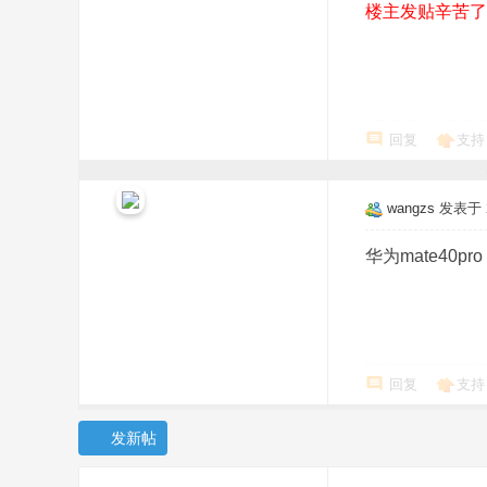
楼主发贴辛苦了
回复
支持
wangzs
发表于 20
华为mate40p
回复
支持
发新帖