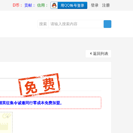
D币：
贡献：
信用：
登录
注册
搜索
搜
返回列表
索
精英征集令诚邀同行零成本免费加盟。
×