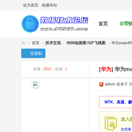
设为首页
收藏本站
首页
D币
»
首页
›
技术交流
›
9008短接图·ISP飞线图
›
华为mate40
手
发新帖
机
数
[
华为
]
华为ma
查看:
3899
|
回复:
2
据
admin
发表于 202
救
援
MTK、高通、
论
坛
加入
您需