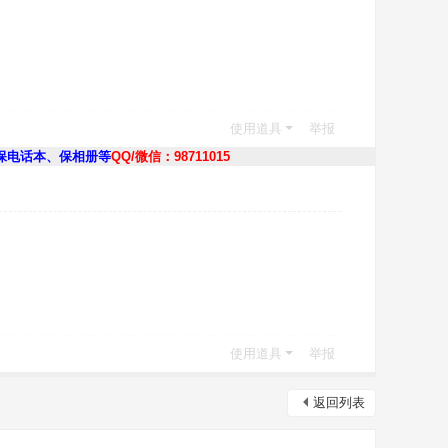
使用道具
举报
保电话本、保相册等
QQ/微信：98711015
使用道具
举报
返回列表