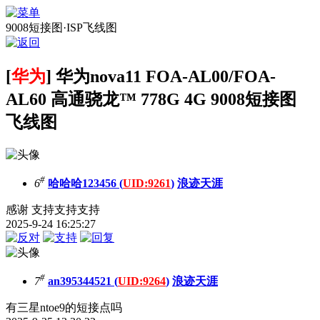
9008短接图·ISP飞线图
[
华为
] 华为nova11 FOA-AL00/FOA-
AL60 高通骁龙™ 778G 4G 9008短接图
飞线图
#
6
哈哈哈123456 (
UID:9261
)
浪迹天涯
感谢 支持支持支持
2025-9-24 16:25:27
#
7
an395344521 (
UID:9264
)
浪迹天涯
有三星ntoe9的短接点吗