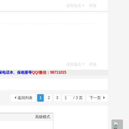
使用道具
举报
使用道具
举报
保电话本、保相册等
QQ/微信：98711015
返回列表
1
2
3
/ 3 页
下一页
高级模式