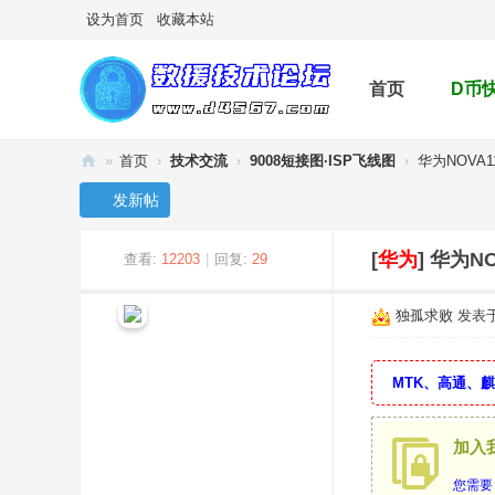
设为首页
收藏本站
首页
D币
»
首页
›
技术交流
›
9008短接图·ISP飞线图
›
华为NOVA11
手
发新帖
机
数
[
华为
]
华为NO
查看:
12203
|
回复:
29
据
独孤求败
发表于 
救
援
MTK、高通、
论
坛
加入
您需