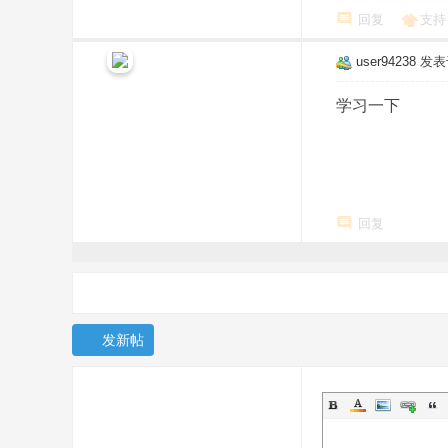
回复
支持
user94238
发表于 
学习一下
回复
发新帖