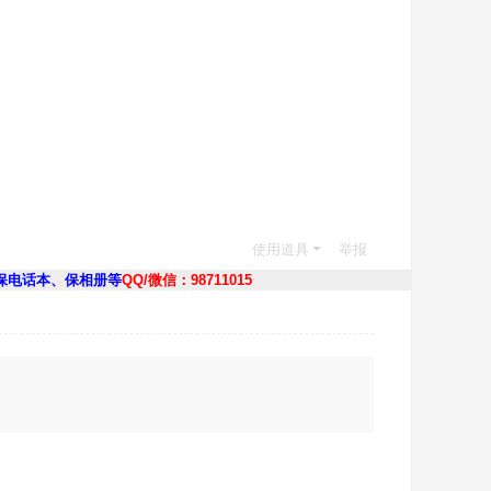
使用道具
举报
保电话本、保相册等
QQ/微信：98711015