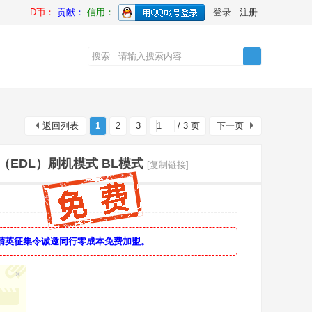
D币：
贡献：
信用：
登录
注册
搜索
搜
返回列表
1
2
3
/ 3 页
下一页
索
模式（EDL）刷机模式 BL模式
[复制链接]
精英征集令诚邀同行零成本免费加盟。
×