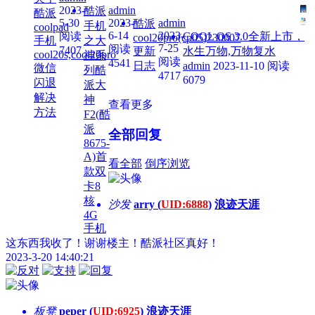
2023-
admin
酷派
酷派
5-30
2023-
admin
酷派
手机
coolpad
6-14
2023-
阅读
COOL OS 3.0全新上市，
cool20pro(cp05)230607
手机
之大
7-25
阅读
7407
更新
水生万物,万物复水
cool20s,cool20pro
神系
阅读
4541
日志
admin
2023-11-10
阅读
微信
列酷
4717
6079
闪退
派大
解决
神
查看更多
方法
F2(酷
派
全部回复
8675-
A)首
看全部
倒序浏览
款双
卡8
核
沙发
arry (
UID:6888
)
浪迹天涯
4G
手机
这东西我收了！谢谢楼主！
酷派社区
真好！
2023-3-20 14:40:21
板凳
peper (
UID:6925
)
浪迹天涯