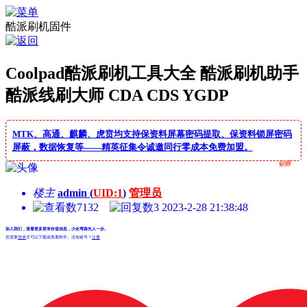
酷派刷机固件
Coolpad酷派刷机工具大全 酷派刷机助手
酷派线刷大师 CDA CDS YGDP
MTK、高通、麒麟、虎贲均支持保资料屏幕密码提取、保资料锁屏密码
屏蔽，数据恢复等——精英征集令诚邀同行零成本免费加盟。
楼主
admin (
UID:1
)
管理员
7132
3
2023-2-28 21:38:48
加入我们，查看更多更有价值信息，少走弯路先人一步。
您需要
登录
才可以下载或查看附件。没有账号？
注册