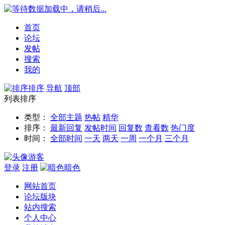
数据加载中，请稍后...
首页
论坛
发帖
搜索
我的
排序
导航
顶部
列表排序
类型：
全部主题
热帖
精华
排序：
最新回复
发帖时间
回复数
查看数
热门度
时间：
全部时间
一天
两天
一周
一个月
三个月
游客
登录
注册
暗色
网站首页
论坛版块
站内搜索
个人中心