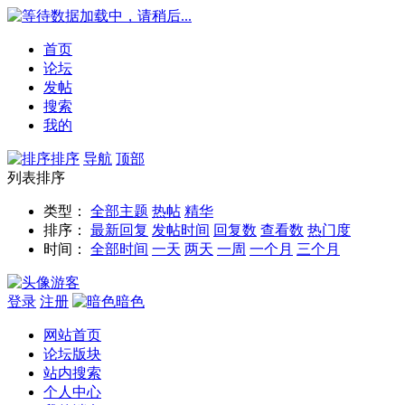
数据加载中，请稍后...
首页
论坛
发帖
搜索
我的
排序
导航
顶部
列表排序
类型：
全部主题
热帖
精华
排序：
最新回复
发帖时间
回复数
查看数
热门度
时间：
全部时间
一天
两天
一周
一个月
三个月
游客
登录
注册
暗色
网站首页
论坛版块
站内搜索
个人中心